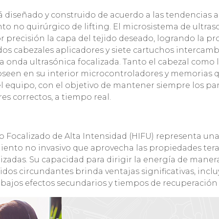
á diseñado y construido de acuerdo a las tendencias a
o no quirúrgico de lifting. El microsistema de ultras
r precisión la capa del tejido deseado, logrando la pr
 dos cabezales aplicadores y siete cartuchos intercam
a onda ultrasónica focalizada. Tanto el cabezal como 
 poseen en su interior microcontroladores y memorias 
el equipo, con el objetivo de mantener siempre los p
s correctos, a tiempo real.
do Focalizado de Alta Intensidad (HIFU) representa un
amiento no invasivo que aprovecha las propiedades ter
izadas. Su capacidad para dirigir la energía de manera
ejidos circundantes brinda ventajas significativas, in
, bajos efectos secundarios y tiempos de recuperación