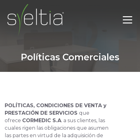
Políticas Comerciales
POLÍTICAS, CONDICIONES DE VENTA y
PRESTACIÓN DE SERVICIOS
que
ofrece
CORMEDIC S.A
. a sus clientes, las
cuales rigen las obligaciones que asumen
las partes en virtud de la adquisición de