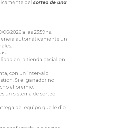
áticamente del
sorteo de una
/06/2026 a las 23:59hs.
o genera automáticamente un
ales.
as.
idad en la tienda oficial on
nta, con un intervalo
stión. Si el ganador no
echo al premio.
mes un sistema de sorteo
ntrega del equipo que le dio