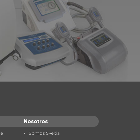
Nosotros
te
Somos Sveltia