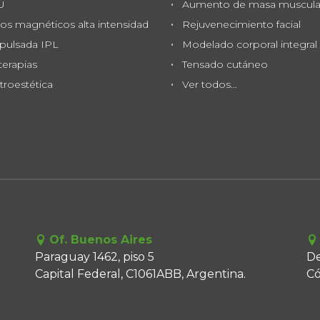
U
Aumento de masa muscula
os magnéticos alta intensidad
Rejuvenecimiento facial
pulsada IPL
Modelado corporal integral
terapias
Tensado cutáneo
troestética
Ver todos...
Of. Buenos Aires
Paraguay 1462, piso 5
De
Capital Federal, C1061ABB, Argentina.
Có