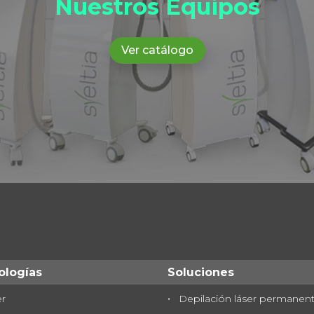
Nuestros Equipos
Ver catálogo
ologías
Soluciones
er
Depilación láser permanen