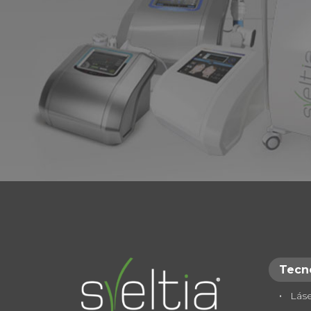
Tecn
Lás