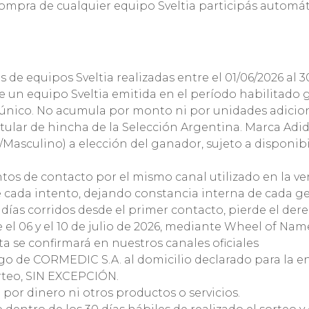
compra de cualquier equipo Sveltia participás autom
 de equipos Sveltia realizadas entre el 01/06/2026 al 30
e un equipo Sveltia emitida en el período habilitad
único. No acumula por monto ni por unidades adicion
itular de hincha de la Selección Argentina. Marca Adid
Masculino) a elección del ganador, sujeto a disponibil
ntos de contacto por el mismo canal utilizado en la ve
cada intento, dejando constancia interna de cada ge
 días corridos desde el primer contacto, pierde el der
re el 06 y el 10 de julio de 2026, mediante Wheel of Na
ta se confirmará en nuestros canales oficiales
rgo de CORMEDIC S.A. al domicilio declarado para la e
orteo, SIN EXCEPCIÓN.
por dinero ni otros productos o servicios.