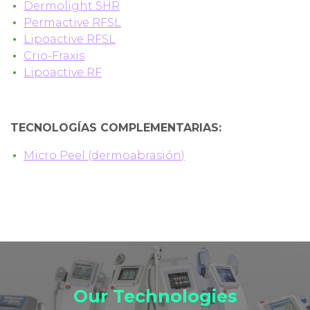
Dermolight SHR
Permactive RFSL
Lipoactive RFSL
Crio-Fraxis
Lipoactive RF
TECNOLOGÍAS COMPLEMENTARIAS:
Micro Peel (dermoabrasión)
Our Technologies